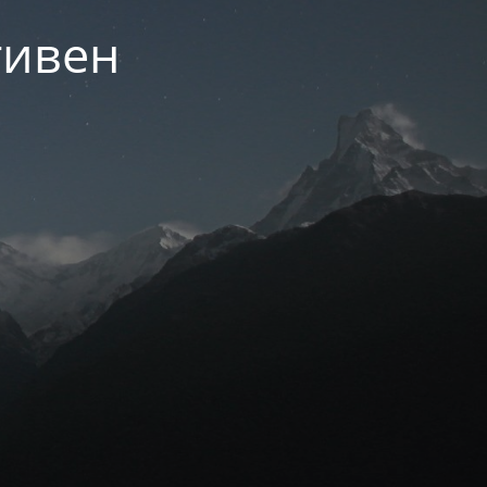
тивен